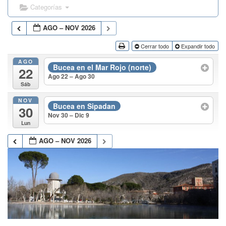
Categorías
AGO – NOV 2026
Cerrar todo
Expandir todo
AGO
Bucea en el Mar Rojo (norte)
22
Ago 22 – Ago 30
Sáb
NOV
Bucea en Sipadan
30
Nov 30 – Dic 9
Lun
AGO – NOV 2026