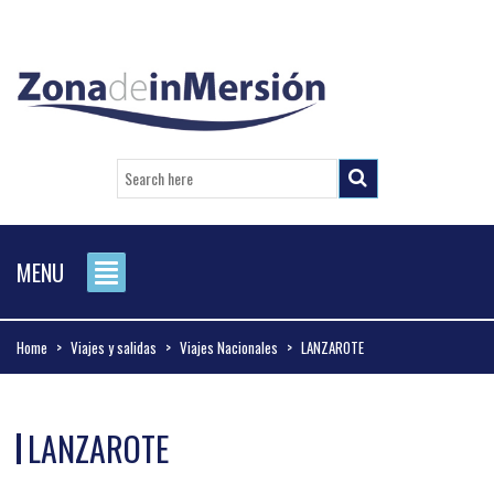
MENU
Home
>
Viajes y salidas
>
Viajes Nacionales
>
LANZAROTE
LANZAROTE