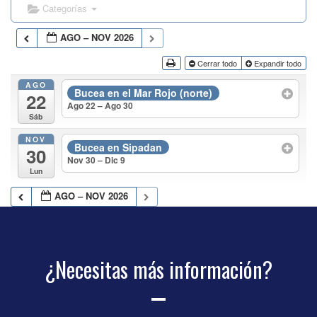
Categorías
AGO – NOV 2026
Cerrar todo
Expandir todo
AGO
Bucea en el Mar Rojo (norte)
22
Ago 22 – Ago 30
Sáb
NOV
Bucea en Sipadan
30
Nov 30 – Dic 9
Lun
AGO – NOV 2026
¿Necesitas más información?