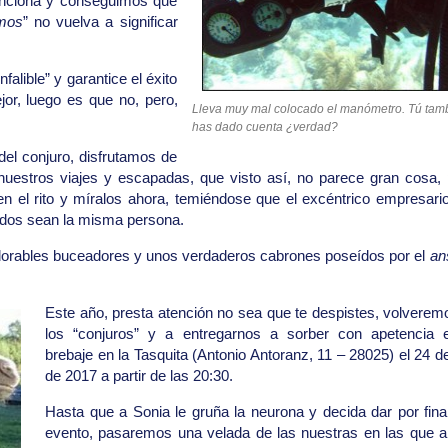
funciona y conseguimos que
mos
” no vuelva a significar
alible” y garantice el éxito
or, luego es que no, pero,
Lleva muy mal colocado el manómetro. Tú tamb
has dado cuenta ¿verdad?
el conjuro, disfrutamos de
nuestros viajes y escapadas, que visto así, no parece gran cosa, 
en el rito y míralos ahora, temiéndose que el excéntrico empresari
idos sean la misma persona.
dorables buceadores y unos verdaderos cabrones poseídos por el
an
Este año, presta atención no sea que te despistes, volveremo
los “conjuros” y a entregarnos a sorber con apetencia e
brebaje en la Tasquita (Antonio Antoranz, 11 – 28025) el 24 d
de 2017 a partir de las 20:30.
Hasta que a Sonia le gruña la neurona y decida dar por final
evento, pasaremos una velada de las nuestras en las que a