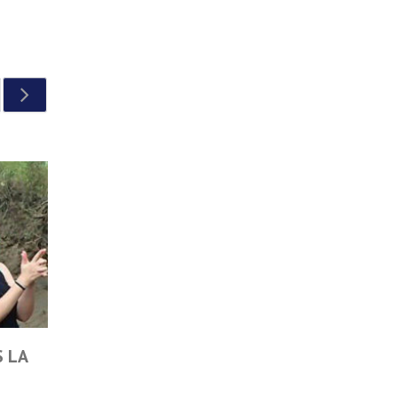
UE LAS
SCUBAQUEIMADA 2019. ESTE AÑO SÍ QUE S
ZONA DE INMERSIÓN, ESE CENTRO DE… SALUD