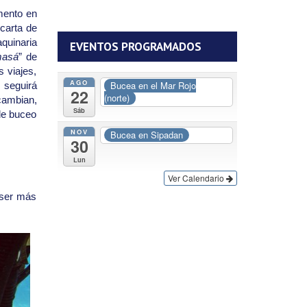
mento en
 carta de
uinaria
EVENTOS PROGRAMADOS
masá
” de
 viajes,
AGO
Bucea en el Mar Rojo
 seguirá
22
(norte)
cambian,
Sáb
de buceo
NOV
Bucea en Sipadan
30
Lun
Ver Calendario
 ser más