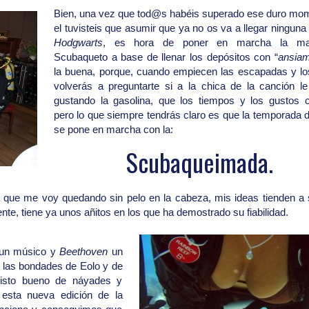
Bien, una
vez que tod@s habéis superado ese duro mo
el tuvisteis que asumir que ya no os va a llegar ninguna
Hodgwarts
, es hora de poner en marcha la maq
Scubaqueto a base de llenar los depósitos con “
ansia
la buena, porque, cuando empiecen las escapadas y los
volverás a preguntarte si a la chica de la canción le
gustando la gasolina, que los tiempos y los gustos 
pero lo que siempre tendrás claro es que la temporada 
se pone en marcha con la:
Scubaqueimada.
 que me voy quedando sin pelo en la cabeza, mis ideas tienden a
te, tiene ya unos añitos en los que ha demostrado su fiabilidad.
un músico y
Beethoven
un
o las bondades de Eolo y de
visto bueno de náyades y
esta nueva edición de la