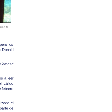
ién te
pero los
o Donald
siamasá
s a leer
l cálido
e febrero
izado el
parte de