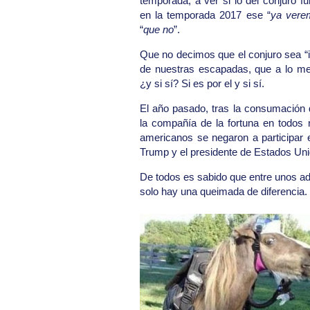
temporada, a ver si lo del conjuro 
en la temporada 2017 ese “
ya vere
“
que no
”.
Que no decimos que el conjuro sea “inf
de nuestras escapadas, que a lo mej
¿y si sí? Si es por el y si sí.
El año pasado, tras la consumación d
la compañía de la fortuna en todos 
americanos se negaron a participar 
Trump y el presidente de Estados Un
De todos es sabido que entre unos a
solo hay una queimada de diferencia.