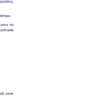
pantera,
tiempo.
 como no
queimada
ido venir