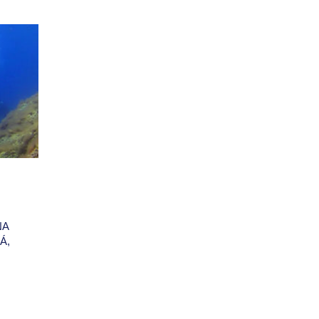
DAS
LA AZOHIA (del 4 al 6 de octubre): ¿SÍ? ¿
PERO, ¿Y SI SÍ?
MA
DIGO YO QUE SI ESO, ¿SABES?. PERO BUENO, SI
PUEDES. O SEA, QUE YA TÚ, ¿NO? (TENEMOS
Read More