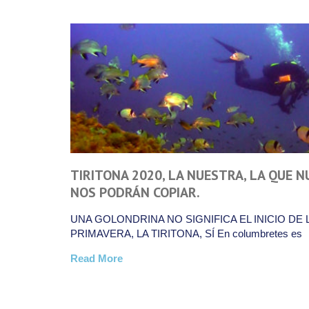
NUNCA
CARBONERAS (Del 14 al 17 de mayo): U
PUENTE AL VERANO.
 LA
CADA INMERSIÓN TERMINADA ES SINGULAR, 
HISTORIA ÚNICA, UN MUNDO APARTE, Y ASÍ SE
AUNQUE LA HAGAS
Read More