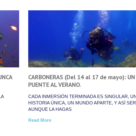
N
COLUMBRETES 2020: FECHAS CONFIRMA
DONDE SIENTES QUE EL PODER DEL MAR FOR
PARTE DE TU ADN Es tan obvio como
UNA
RÁ,
Read More