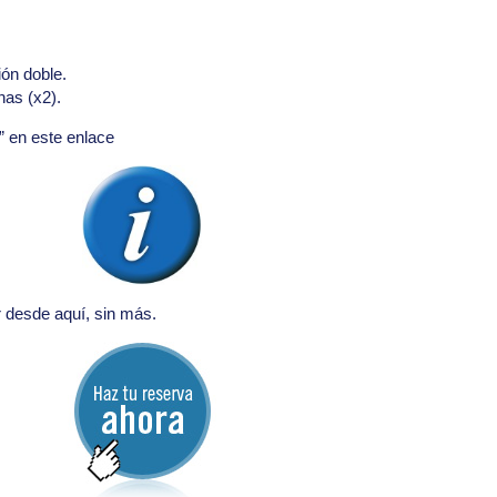
ión doble.
nas (x2).
” en este enlace
r desde aquí, sin más.