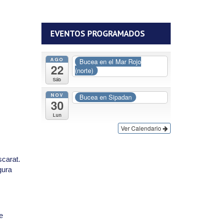
EVENTOS PROGRAMADOS
AGO
Bucea en el Mar Rojo
22
(norte)
Sáb
NOV
Bucea en Sipadan
30
Lun
Ver Calendario
scarat.
gura
e