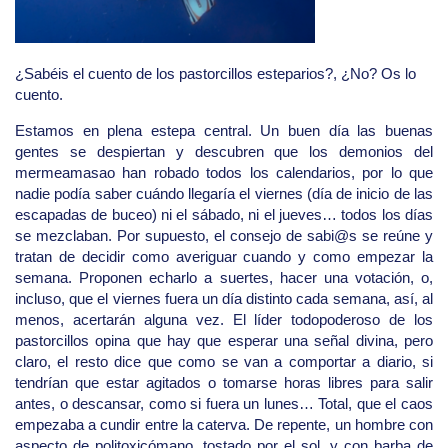
¿Sabéis el cuento de los pastorcillos esteparios?, ¿No? Os lo
cuento.
Estamos en plena estepa central. Un buen día las buenas
gentes se despiertan y descubren que los demonios del
mermeamasao han robado todos los calendarios, por lo que
nadie podía saber cuándo llegaría el viernes (día de inicio de las
escapadas de buceo) ni el sábado, ni el jueves… todos los días
se mezclaban. Por supuesto, el consejo de sabi@s se reúne y
tratan de decidir como averiguar cuando y como empezar la
semana. Proponen echarlo a suertes, hacer una votación, o,
incluso, que el viernes fuera un día distinto cada semana, así, al
menos, acertarán alguna vez. El líder todopoderoso de los
pastorcillos opina que hay que esperar una señal divina, pero
claro, el resto dice que como se van a comportar a diario, si
tendrían que estar agitados o tomarse horas libres para salir
antes, o descansar, como si fuera un lunes… Total, que el caos
empezaba a cundir entre la caterva. De repente, un hombre con
aspecto de politoxicómano, tostado por el sol, y con barba de