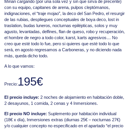
Mirian cargando (por una sola vez y sin que sirva de precente)
con su equipo, capitanes de arena, pulpos cleptómanos,
indignaciones, el “traje mojao”, la deco del San Pedro, el resurgir
de las rubias, despliegues conceptuales de boya deco, lost in
traslation, budas luneros, nocturnas epilépticas, solos y muy
agusto, levantadas, delfines, flan de queso, robo y recuperación,
el hombre de negro a todo color, karst, karts agresivos… No
creo que esté todo lo fue, pero si quieres que esté todo lo que
será, en agosto regresamos a Carboneras, y no diciendo nada
más, queda dicho todo.
A lo que vamos:
195€
Precio:
El precio incluye:
2 noches de alojamiento en habitación doble,
2 desayunos, 1 comida, 2 cenas y 4 Inmersiones.
El precio NO incluye:
Suplemento por habitación individual
(18€ x día), Inmersiones extras (diurnas 25€ – nocturnas 27€)
y/o cualquier concepto no especificado en el apartado “el precio